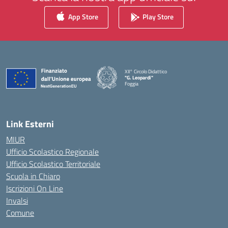
App Store
Play Store
XII° Circolo Didattico
"G. Leopardi"
Foggia
— Visita la pagina iniziale della scuola
Link Esterni
MIUR
Ufficio Scolastico Regionale
Ufficio Scolastico Territoriale
Scuola in Chiaro
Iscrizioni On Line
Invalsi
Comune