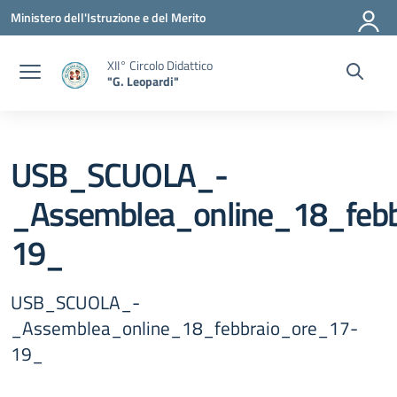
Vai ai contenuti
Vai al menu di navigazione
Vai al footer
Ministero dell'Istruzione e del Merito
XII° Circolo Didattico
"G. Leopardi"
USB_SCUOLA_-
_Assemblea_online_18_febb
19_
USB_SCUOLA_-
_Assemblea_online_18_febbraio_ore_17-
19_