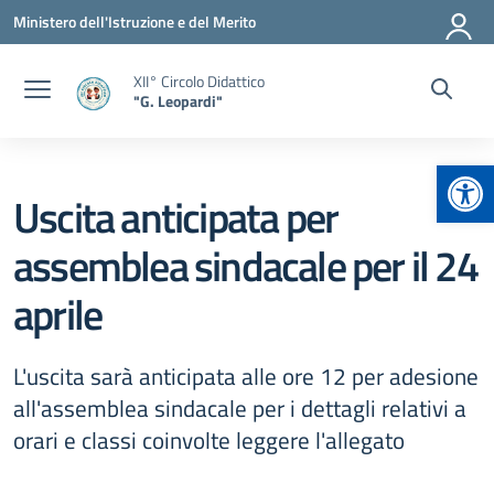
Vai ai contenuti
Vai al menu di navigazione
Vai al footer
Ministero dell'Istruzione e del Merito
XII° Circolo Didattico
"G. Leopardi"
Apr
Uscita anticipata per
assemblea sindacale per il 24
aprile
L'uscita sarà anticipata alle ore 12 per adesione
all'assemblea sindacale per i dettagli relativi a
orari e classi coinvolte leggere l'allegato