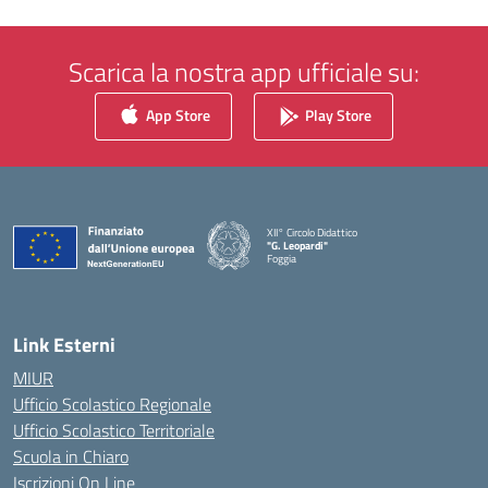
Scarica la nostra app ufficiale su:
App Store
Play Store
XII° Circolo Didattico
"G. Leopardi"
Foggia
— Visita la pagina iniziale della scuola
Link Esterni
MIUR
Ufficio Scolastico Regionale
Ufficio Scolastico Territoriale
Scuola in Chiaro
Iscrizioni On Line