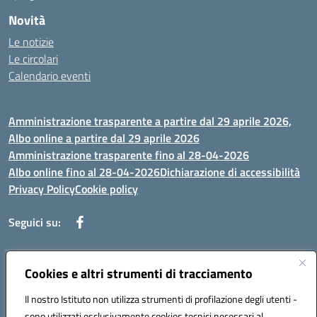
Novità
Le notizie
Le circolari
Calendario eventi
Amministrazione trasparente a partire dal 29 aprile 2026,
Albo online a partire dal 29 aprile 2026
Amministrazione trasparente fino al 28-04-2026
Albo online fino al 28-04-2026
Dichiarazione di accessibilità
Privacy Policy
Cookie policy
Seguici su:
Indirizzo:
Cookies e altri strumenti di tracciamento
Via Selicato, 1 71122 FOGGIA (FG)
Centralino:
0881633598
Email:
fgee01200c@istruzione.it
Il nostro Istituto non utilizza strumenti di profilazione degli utenti -
Posta elettronica certificata (PEC):
fgee01200c@pec.istruzione.it
sono utilizzati esclusivamente cookies tecnici necessari al