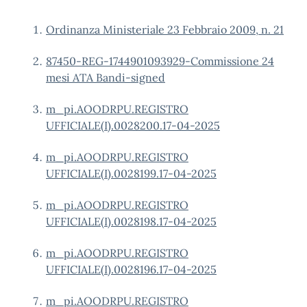
Ordinanza Ministeriale 23 Febbraio 2009, n. 21
87450-REG-1744901093929-Commissione 24
mesi ATA Bandi-signed
m_pi.AOODRPU.REGISTRO
UFFICIALE(I).0028200.17-04-2025
m_pi.AOODRPU.REGISTRO
UFFICIALE(I).0028199.17-04-2025
m_pi.AOODRPU.REGISTRO
UFFICIALE(I).0028198.17-04-2025
m_pi.AOODRPU.REGISTRO
UFFICIALE(I).0028196.17-04-2025
m_pi.AOODRPU.REGISTRO