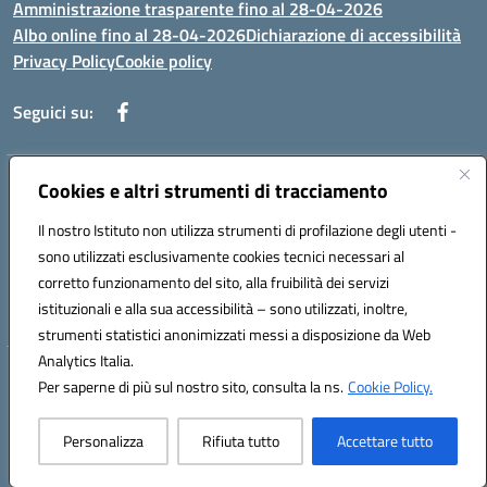
Amministrazione trasparente fino al 28-04-2026
Albo online fino al 28-04-2026
Dichiarazione di accessibilità
Privacy Policy
Cookie policy
Seguici su:
Indirizzo:
Cookies e altri strumenti di tracciamento
Via Selicato, 1 71122 FOGGIA (FG)
Centralino:
0881633598
Email:
fgee01200c@istruzione.it
Il nostro Istituto non utilizza strumenti di profilazione degli utenti -
Posta elettronica certificata (PEC):
fgee01200c@pec.istruzione.it
sono utilizzati esclusivamente cookies tecnici necessari al
Codice fiscale: 80005820719
corretto funzionamento del sito, alla fruibilità dei servizi
Codice meccanografico:
FGEE01200C
istituzionali e alla sua accessibilità – sono utilizzati, inoltre,
strumenti statistici anonimizzati messi a disposizione da Web
Analytics Italia.
Hosting & Powered by 3D Solution S.r.l.
Per saperne di più sul nostro sito, consulta la ns.
Cookie Policy.
Concept & Design by Designers Italia
Personalizza
Rifiuta tutto
Accettare tutto