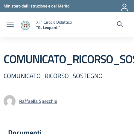
Vai ai contenuti
Vai al menu di navigazione
Vai al footer
Ministero dell'Istruzione e del Merito
XII° Circolo Didattico
"G. Leopardi"
COMUNICATO_RICORSO_SO
COMUNICATO_RICORSO_SOSTEGNO
Raffaella Specchio
Documenti