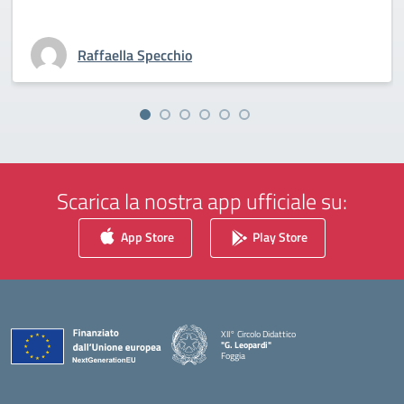
Raffaella Specchio
Scarica la nostra app ufficiale su:
App Store
Play Store
XII° Circolo Didattico
"G. Leopardi"
Foggia
— Visita la pagina iniziale della scuola