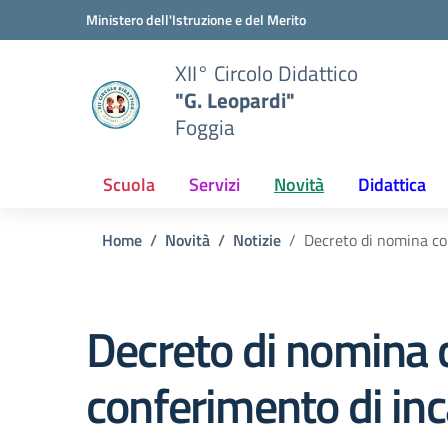
Vai ai contenuti
Vai al menu di navigazione
Vai al footer
Ministero dell'Istruzione e del Merito
XII° Circolo Didattico
"G. Leopardi"
Foggia
Scuola
Servizi
Novità
Didattica
Home
Novità
Notizie
Decreto di nomina com
Decreto di nomina c
conferimento di inca