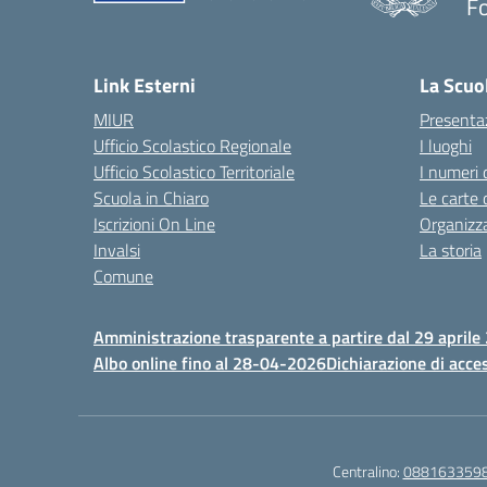
F
— 
Link Esterni
La Scuo
MIUR
Presenta
Ufficio Scolastico Regionale
I luoghi
Ufficio Scolastico Territoriale
I numeri 
Scuola in Chiaro
Le carte 
Iscrizioni On Line
Organizz
Invalsi
La storia
Comune
Amministrazione trasparente a partire dal 29 aprile
Albo online fino al 28-04-2026
Dichiarazione di acces
Centralino:
088163359