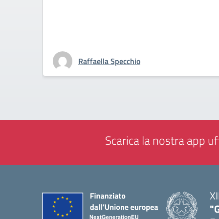
Raffaella Specchio
Scarica la nostra app uff
XI
"G