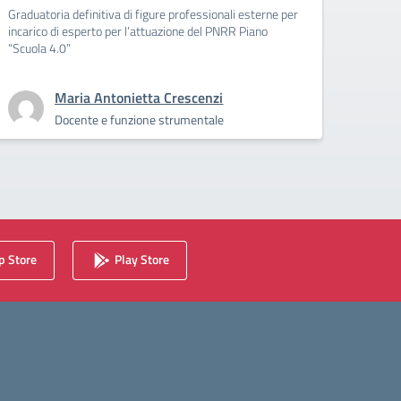
(D.M
Graduatoria definitiva di figure professionali esterne per
incarico di esperto per l’attuazione del PNRR Piano
Incaric
“Scuola 4.0”
compet
allega
Maria Antonietta Crescenzi
Docente e funzione strumentale
 Store
Play Store