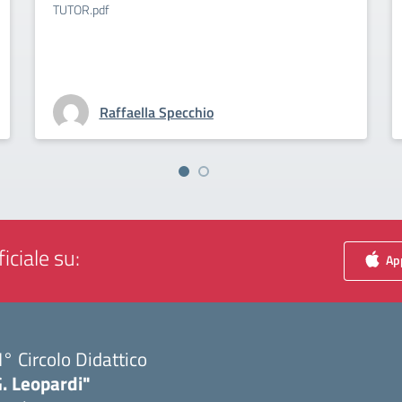
TUTOR.pdf
Raffaella Specchio
iciale su:
App
I° Circolo Didattico
. Leopardi"