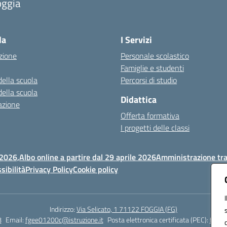
oggia
Visita la pagina iniziale della scuola
la
I Servizi
zione
Personale scolastico
Famiglie e studenti
della scuola
Percorsi di studio
della scuola
Didattica
azione
Offerta formativa
I progetti delle classi
 2026,
Albo online a partire dal 29 aprile 2026
Amministrazione tr
sibilità
Privacy Policy
Cookie policy
Indirizzo:
Via Selicato, 1 71122 FOGGIA (FG)
8
Email:
fgee01200c@istruzione.it
Posta elettronica certificata (PEC):
fgee0