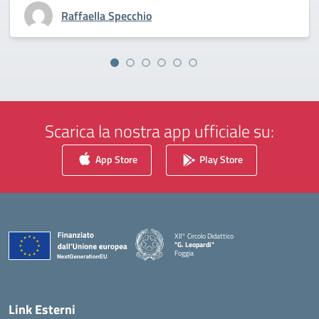
Raffaella Specchio
Scarica la nostra app ufficiale su:
App Store
Play Store
XII° Circolo Didattico
"G. Leopardi"
Foggia
— Visita la pagina iniziale della scuola
Link Esterni