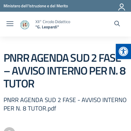
Vai ai contenuti
Vai al menu di navigazione
Vai al footer
Ministero dell'Istruzione e del Merito
XII° Circolo Didattico
"G. Leopardi"
Apr
PNRR AGENDA SUD 2 FASE
– AVVISO INTERNO PER N. 8
TUTOR
PNRR AGENDA SUD 2 FASE - AVVISO INTERNO
PER N. 8 TUTOR.pdf