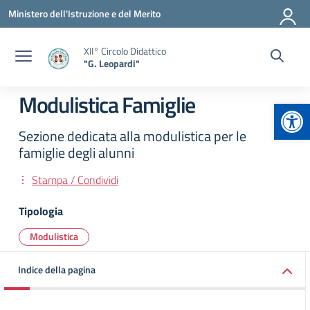
Vai ai contenuti
Vai al menu di navigazione
Vai al footer
Ministero dell'Istruzione e del Merito
XII° Circolo Didattico
"G. Leopardi"
Modulistica Famiglie
Apr
Sezione dedicata alla modulistica per le
famiglie degli alunni
Stampa / Condividi
Tipologia
Modulistica
Indice della pagina