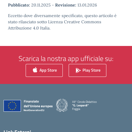
Pubblicato:
20.11.2025
-
Revisione:
13.01.2026
Eccetto dove diversamente specificato, questo articolo è
stato rilasciato sotto Licenza Creative Commons
Attribuzione 4.0 Italia.
Scarica la nostra app ufficiale su:
App Store
Play Store
XII° Circolo Didattico
"G. Leopardi"
Foggia
— Visita la pagina iniziale della scuola