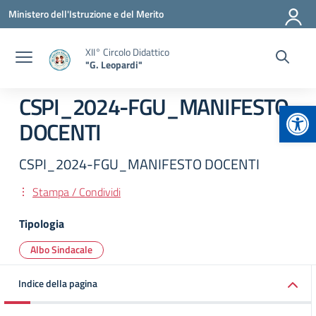
Vai ai contenuti
Vai al menu di navigazione
Vai al footer
Ministero dell'Istruzione e del Merito
XII° Circolo Didattico
"G. Leopardi"
CSPI_2024-FGU_MANIFESTO
Apr
DOCENTI
CSPI_2024-FGU_MANIFESTO DOCENTI
Stampa / Condividi
Tipologia
Albo Sindacale
Indice della pagina