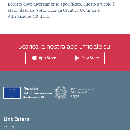
Eccetto dove diversamente specificato, questo articolo è
stato rilasciato sotto Licenza Creative Commons
Attribuzione 4.0 Italia.
Scarica la nostra app ufficiale su:
App Store
Play Store
XII° Circolo Didattico
"G. Leopardi"
Foggia
— Visita la pagina iniziale della scuola
Link Esterni
MIUR