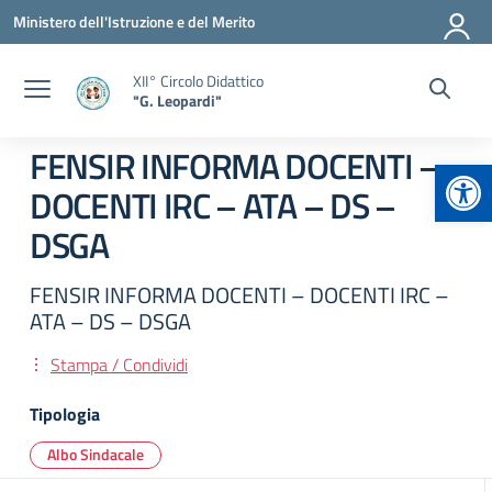
Vai ai contenuti
Vai al menu di navigazione
Vai al footer
Ministero dell'Istruzione e del Merito
XII° Circolo Didattico
"G. Leopardi"
FENSIR INFORMA DOCENTI –
Apr
DOCENTI IRC – ATA – DS –
DSGA
FENSIR INFORMA DOCENTI – DOCENTI IRC –
ATA – DS – DSGA
Stampa / Condividi
Tipologia
Albo Sindacale