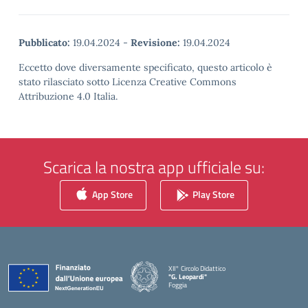
Pubblicato:
19.04.2024
-
Revisione:
19.04.2024
Eccetto dove diversamente specificato, questo articolo è
stato rilasciato sotto Licenza Creative Commons
Attribuzione 4.0 Italia.
Scarica la nostra app ufficiale su:
App Store
Play Store
XII° Circolo Didattico
"G. Leopardi"
Foggia
— Visita la pagina iniziale della scuola