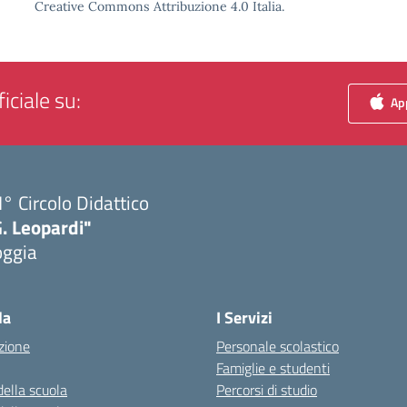
Creative Commons Attribuzione 4.0 Italia.
iciale su:
App
I° Circolo Didattico
. Leopardi"
oggia
Visita la pagina iniziale della scuola
la
I Servizi
zione
Personale scolastico
Famiglie e studenti
della scuola
Percorsi di studio