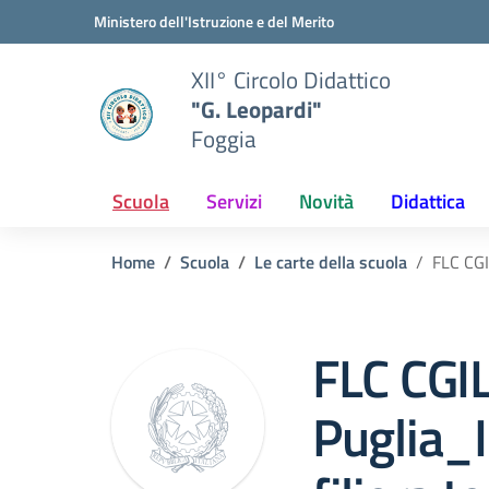
Vai ai contenuti
Vai al menu di navigazione
Vai al footer
Ministero dell'Istruzione e del Merito
XII° Circolo Didattico
"G. Leopardi"
Foggia
Scuola
Servizi
Novità
Didattica
Home
Scuola
Le carte della scuola
FLC CGI
FLC CGI
Puglia_I