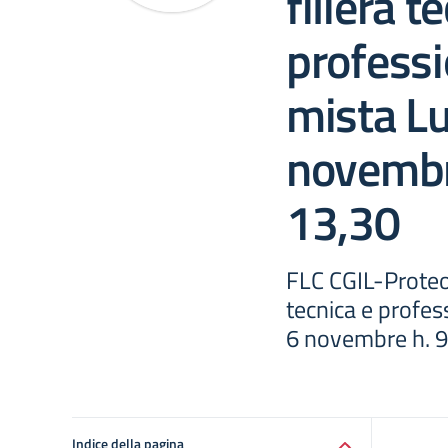
filiera t
professi
mista L
novembr
13,30
FLC CGIL-Proteo 
tecnica e profe
6 novembre h. 9
Indice della pagina