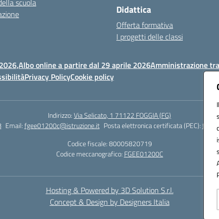
della scuola
Didattica
azione
Offerta formativa
I progetti delle classi
 2026,
Albo online a partire dal 29 aprile 2026
Amministrazione tr
sibilità
Privacy Policy
Cookie policy
Indirizzo:
Via Selicato, 1 71122 FOGGIA (FG)
8
Email:
fgee01200c@istruzione.it
Posta elettronica certificata (PEC):
fgee0
Codice fiscale: 80005820719
Codice meccanografico:
FGEE01200C
Hosting & Powered by 3D Solution S.r.l.
Concept & Design by Designers Italia