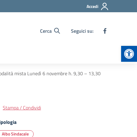
Accedi
Cerca
Seguici su:
Apr
modalità mista Lunedì 6 novembre h. 9,30 – 13,30
Stampa / Condividi
ipologia
Albo Sindacale