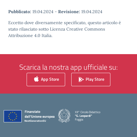
Pubblicato:
19.04.2024
-
Revisione:
19.04.2024
Eccetto dove diversamente specificato, questo articolo è
stato rilasciato sotto Licenza Creative Commons
Attribuzione 4.0 Italia.
Scarica la nostra app ufficiale su:
App Store
Play Store
XII° Circolo Didattico
"G. Leopardi"
Foggia
— Visita la pagina iniziale della scuola