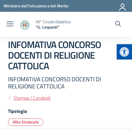
Vai ai contenuti
Vai al menu di navigazione
Vai al footer
Ministero dell'Istruzione e del Merito
XII° Circolo Didattico
"G. Leopardi"
INFOMATIVA CONCORSO
Apr
DOCENTI DI RELIGIONE
CATTOLICA
INFOMATIVA CONCORSO DOCENTI DI
RELIGIONE CATTOLICA
Stampa / Condividi
Tipologia
Albo Sindacale