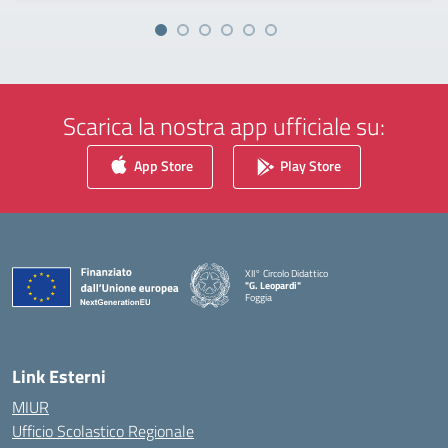
Scarica la nostra app ufficiale su:
App Store
Play Store
XII° Circolo Didattico
"G. Leopardi"
Foggia
— Visita la pagina iniziale della scuola
Link Esterni
MIUR
Ufficio Scolastico Regionale