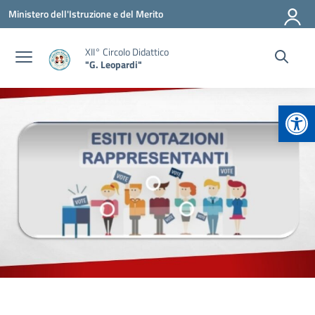
Vai ai contenuti
Vai al menu di navigazione
Vai al footer
Ministero dell'Istruzione e del Merito
XII° Circolo Didattico
"G. Leopardi"
Apr