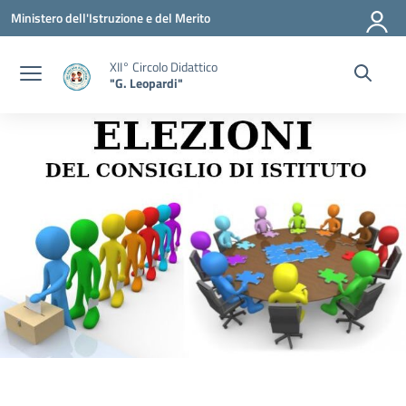
Vai ai contenuti
Vai al menu di navigazione
Vai al footer
Ministero dell'Istruzione e del Merito
XII° Circolo Didattico
"G. Leopardi"