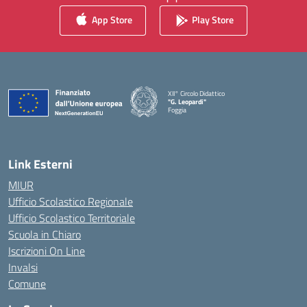
App Store
Play Store
XII° Circolo Didattico
"G. Leopardi"
Foggia
— Visita la pagina iniziale della scuola
Link Esterni
MIUR
Ufficio Scolastico Regionale
Ufficio Scolastico Territoriale
Scuola in Chiaro
Iscrizioni On Line
Invalsi
Comune