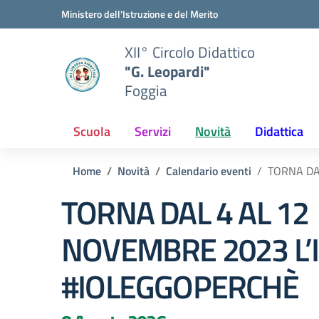
Vai ai contenuti
Vai al menu di navigazione
Vai al footer
Ministero dell'Istruzione e del Merito
XII° Circolo Didattico
"G. Leopardi"
Foggia
Scuola
Servizi
Novità
Didattica
Home
Novità
Calendario eventi
TORNA DA
TORNA DAL 4 AL 12
NOVEMBRE 2023 L’I
#IOLEGGOPERCHÈ