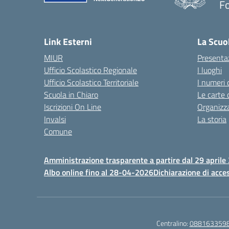
F
— 
Link Esterni
La Scuo
MIUR
Presenta
Ufficio Scolastico Regionale
I luoghi
Ufficio Scolastico Territoriale
I numeri 
Scuola in Chiaro
Le carte 
Iscrizioni On Line
Organizz
Invalsi
La storia
Comune
Amministrazione trasparente a partire dal 29 aprile
Albo online fino al 28-04-2026
Dichiarazione di acces
Centralino:
088163359