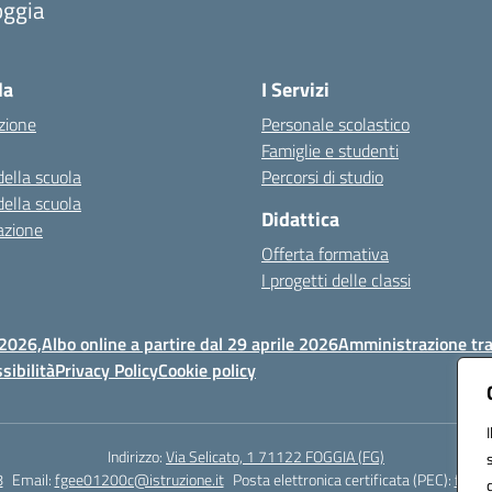
oggia
Visita la pagina iniziale della scuola
la
I Servizi
zione
Personale scolastico
Famiglie e studenti
della scuola
Percorsi di studio
della scuola
Didattica
azione
Offerta formativa
I progetti delle classi
 2026,
Albo online a partire dal 29 aprile 2026
Amministrazione tr
sibilità
Privacy Policy
Cookie policy
Indirizzo:
Via Selicato, 1 71122 FOGGIA (FG)
8
Email:
fgee01200c@istruzione.it
Posta elettronica certificata (PEC):
fgee0