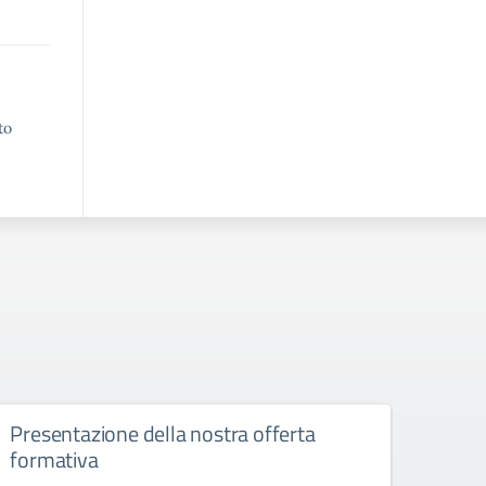
to
Presentazione della nostra offerta
Orari
formativa
asse