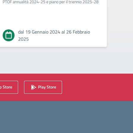
PTOF annualità 2024-25 e piano per il triennio 2025-28
Si invi
circola
coinvol
sindac
dal 19 Gennaio 2024 al 26 Febbraio
2025
 Store
Play Store