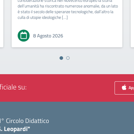
considerazione storica Nel Novecento europeo la storia
dell’umanità ha riscontrato numerose anomalie, da un lato
è stato il secolo delle speranze tecnologiche, dall’altro la
culla di utopie ideologiche […]
8 Agosto 2026
iciale su:
App
I° Circolo Didattico
. Leopardi"