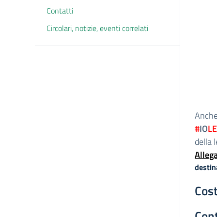
Contatti
Circolari, notizie, eventi correlati
Anche 
#
IO
L
della 
Allega
destin
Cost
Cont