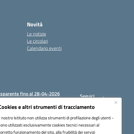
Novità
Le notizie
Le circolari
Calendario eventi
asparente fino al 28-04-2026
Seguici
su:
Cookies e altri strumenti di tracciamento
Il nostro Istituto non utilizza strumenti di profilazione degli utenti -
sono utilizzati esclusivamente cookies tecnici necessari al
1200c@pec.istruzione.it
corretto funzionamento del sito, alla fruibilità dei servizi