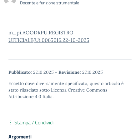
Docente e funzione strumentale
m_pi.AOODRPU.REGISTRO
UFFICIALE(U).0065016.22-10-2025
Pubblicato:
27.10.2025
-
Revisione:
27.10.2025
Eccetto dove diversamente specificato, questo articolo è
stato rilasciato sotto Licenza Creative Commons
Attribuzione 4.0 Italia.
Stampa / Condividi
Argomenti