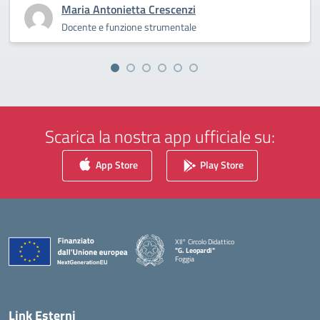
Maria Antonietta Crescenzi
Docente e funzione strumentale
Scarica la nostra app ufficiale su:
App Store
Play Store
XII° Circolo Didattico
"G. Leopardi"
Foggia
— Visita la pagina iniziale della scuola
Link Esterni