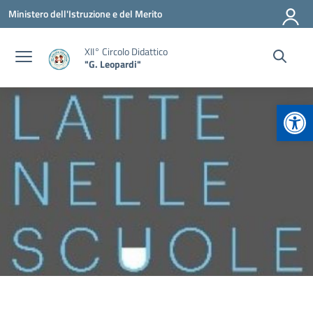
Vai ai contenuti
Vai al menu di navigazione
Vai al footer
Ministero dell'Istruzione e del Merito
XII° Circolo Didattico
"G. Leopardi"
Apr