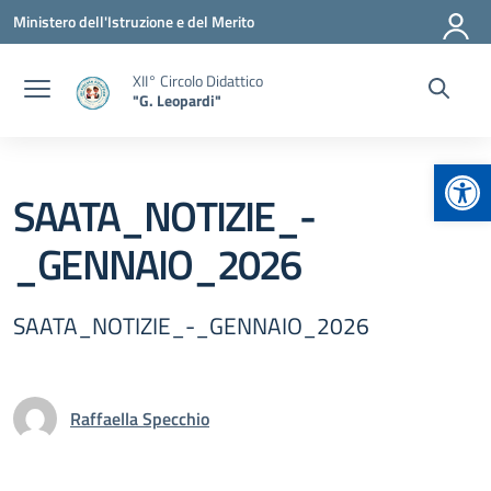
Vai ai contenuti
Vai al menu di navigazione
Vai al footer
Ministero dell'Istruzione e del Merito
XII° Circolo Didattico
"G. Leopardi"
Apr
SAATA_NOTIZIE_-
_GENNAIO_2026
SAATA_NOTIZIE_-_GENNAIO_2026
Raffaella Specchio