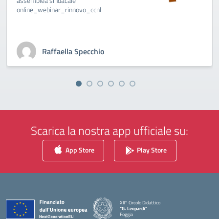
assemblea sindacale
online_webinar_rinnovo_ccnl
Raffaella Specchio
Scarica la nostra app ufficiale su:
App Store
Play Store
XII° Circolo Didattico
"G. Leopardi"
Foggia