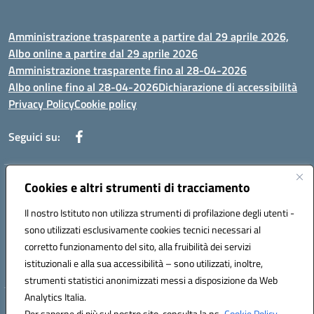
Amministrazione trasparente a partire dal 29 aprile 2026,
Albo online a partire dal 29 aprile 2026
Amministrazione trasparente fino al 28-04-2026
Albo online fino al 28-04-2026
Dichiarazione di accessibilità
Privacy Policy
Cookie policy
Seguici su:
Indirizzo:
Cookies e altri strumenti di tracciamento
Via Selicato, 1 71122 FOGGIA (FG)
Centralino:
0881633598
Email:
fgee01200c@istruzione.it
Il nostro Istituto non utilizza strumenti di profilazione degli utenti -
Posta elettronica certificata (PEC):
fgee01200c@pec.istruzione.it
sono utilizzati esclusivamente cookies tecnici necessari al
Codice fiscale: 80005820719
corretto funzionamento del sito, alla fruibilità dei servizi
Codice meccanografico:
FGEE01200C
istituzionali e alla sua accessibilità – sono utilizzati, inoltre,
strumenti statistici anonimizzati messi a disposizione da Web
Analytics Italia.
Hosting & Powered by 3D Solution S.r.l.
Per saperne di più sul nostro sito, consulta la ns.
Cookie Policy.