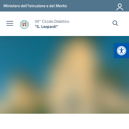
Vai ai contenuti
Vai al menu di navigazione
Vai al footer
Ministero dell'Istruzione e del Merito
XII° Circolo Didattico
"G. Leopardi"
Apr