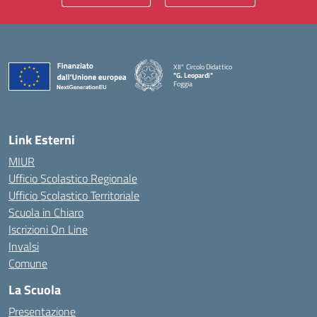
XII° Circolo Didattico
"G. Leopardi"
Foggia
— Visita la pagina iniziale della scuola
Link Esterni
MIUR
Ufficio Scolastico Regionale
Ufficio Scolastico Territoriale
Scuola in Chiaro
Iscrizioni On Line
Invalsi
Comune
La Scuola
Presentazione