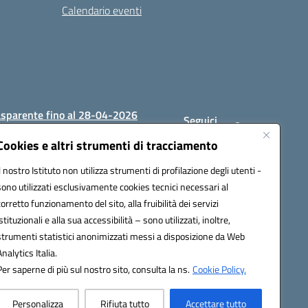
Calendario eventi
asparente fino al 28-04-2026
Seguici
su:
Cookies e altri strumenti di tracciamento
Il nostro Istituto non utilizza strumenti di profilazione degli utenti -
sono utilizzati esclusivamente cookies tecnici necessari al
1200c@pec.istruzione.it
corretto funzionamento del sito, alla fruibilità dei servizi
istituzionali e alla sua accessibilità – sono utilizzati, inoltre,
strumenti statistici anonimizzati messi a disposizione da Web
Analytics Italia.
Per saperne di più sul nostro sito, consulta la ns.
Cookie Policy.
Personalizza
Rifiuta tutto
Accettare tutto