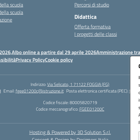
della scuola
Percorsi di studio
della scuola
Didattica
azione
Offerta formativa
I progetti delle classi
 2026,
Albo online a partire dal 29 aprile 2026
Amministrazione tr
sibilità
Privacy Policy
Cookie policy
Indirizzo:
Via Selicato, 1 71122 FOGGIA (FG)
8
Email:
fgee01200c@istruzione.it
Posta elettronica certificata (PEC):
fgee0
Codice fiscale: 80005820719
Codice meccanografico:
FGEE01200C
Hosting & Powered by 3D Solution S.r.l.
Concept & Design by Designers Italia