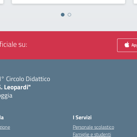
iciale su:
App
I° Circolo Didattico
. Leopardi"
oggia
Visita la pagina iniziale della scuola
la
I Servizi
zione
Personale scolastico
Famiglie e studenti