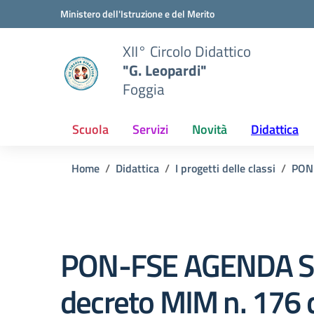
Vai ai contenuti
Vai al menu di navigazione
Vai al footer
Ministero dell'Istruzione e del Merito
XII° Circolo Didattico
"G. Leopardi"
Foggia
Scuola
Servizi
Novità
Didattica
Home
Didattica
I progetti delle classi
PON
PON-FSE AGENDA 
decreto MIM n. 176 