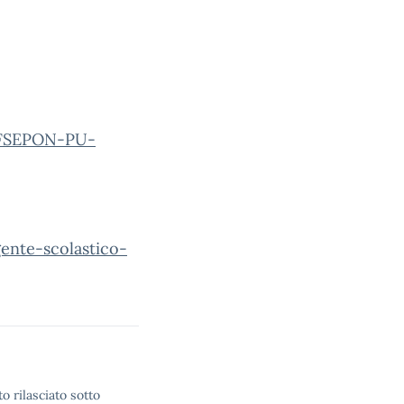
-FSEPON-PU-
ente-scolastico-
o rilasciato sotto