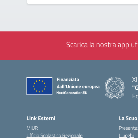
Scarica la nostra app uff
XI
"G
F
— 
Link Esterni
La Scuo
MIUR
Presenta
Ufficio Scolastico Regionale
I luoghi