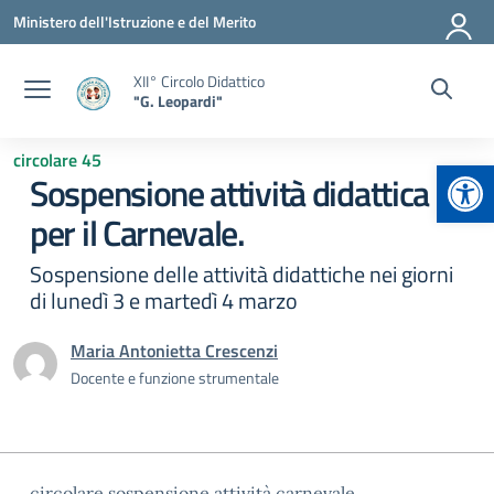
Vai ai contenuti
Vai al menu di navigazione
Vai al footer
Ministero dell'Istruzione e del Merito
XII° Circolo Didattico
"G. Leopardi"
circolare 45
Apr
Sospensione attività didattica
per il Carnevale.
Sospensione delle attività didattiche nei giorni
di lunedì 3 e martedì 4 marzo
Maria Antonietta Crescenzi
Docente e funzione strumentale
circolare sospensione attività carnevale