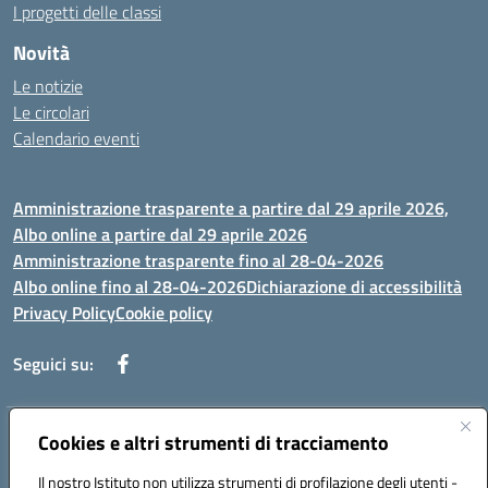
I progetti delle classi
Novità
Le notizie
Le circolari
Calendario eventi
Amministrazione trasparente a partire dal 29 aprile 2026,
Albo online a partire dal 29 aprile 2026
Amministrazione trasparente fino al 28-04-2026
Albo online fino al 28-04-2026
Dichiarazione di accessibilità
Privacy Policy
Cookie policy
Seguici su:
Indirizzo:
Cookies e altri strumenti di tracciamento
Via Selicato, 1 71122 FOGGIA (FG)
Centralino:
0881633598
Email:
fgee01200c@istruzione.it
Il nostro Istituto non utilizza strumenti di profilazione degli utenti -
Posta elettronica certificata (PEC):
fgee01200c@pec.istruzione.it