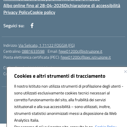
Albo online fino al 28-04-2026
Dichiarazione di accessibilità
Privacy Policy
Cookie policy
Seguici su:
Indirizzo:
Via Selicato, 1 71122 FOGGIA (FG)
Centralino:
0881633598
Email:
fgee01200c@istruzione.it
Posta elettronica certificata (PEC):
fgee01200c@pec.istruzione.it
Codice fiscale: 80005820719
Codice meccanografico:
FGEE01200C
Cookies e altri strumenti di tracciamento
Il nostro Istituto non utilizza strumenti di profilazione degli utenti -
sono utilizzati esclusivamente cookies tecnici necessari al
Hosting & Powered by 3D Solution S.r.l.
corretto funzionamento del sito, alla fruibilità dei servizi
Concept & Design by Designers Italia
istituzionali e alla sua accessibilità – sono utilizzati, inoltre,
strumenti statistici anonimizzati messi a disposizione da Web
Analytics Italia.
Per saperne di più sul nostro sito, consulta la ns.
Cookie Policy.