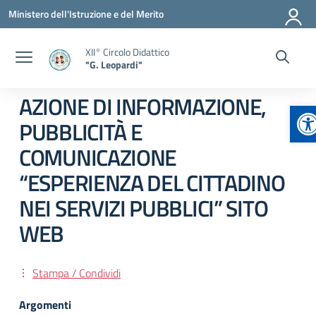
Vai ai contenuti
Vai al menu di navigazione
Vai al footer
Ministero dell'Istruzione e del Merito
XII° Circolo Didattico
"G. Leopardi"
AZIONE DI INFORMAZIONE,
Ap
PUBBLICITÀ E
COMUNICAZIONE
“ESPERIENZA DEL CITTADINO
NEI SERVIZI PUBBLICI” SITO
WEB
Stampa / Condividi
Argomenti