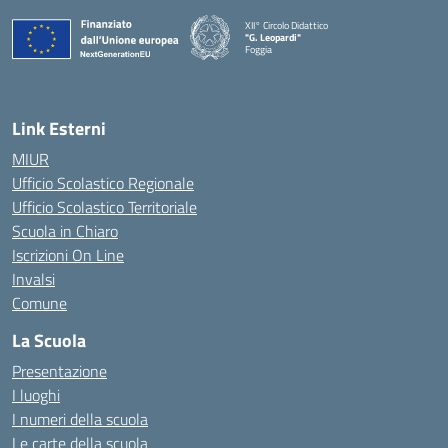
XII° Circolo Didattico
"G. Leopardi"
Foggia
— Visita la pagina iniziale della scuola
Link Esterni
MIUR
Ufficio Scolastico Regionale
Ufficio Scolastico Territoriale
Scuola in Chiaro
Iscrizioni On Line
Invalsi
Comune
La Scuola
Presentazione
I luoghi
I numeri della scuola
Le carte della scuola