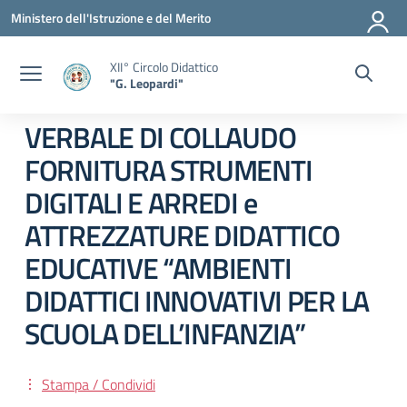
Vai ai contenuti
Vai al menu di navigazione
Vai al footer
Ministero dell'Istruzione e del Merito
XII° Circolo Didattico
"G. Leopardi"
VERBALE DI COLLAUDO
FORNITURA STRUMENTI
DIGITALI E ARREDI e
ATTREZZATURE DIDATTICO
EDUCATIVE “AMBIENTI
DIDATTICI INNOVATIVI PER LA
SCUOLA DELL’INFANZIA”
Stampa / Condividi