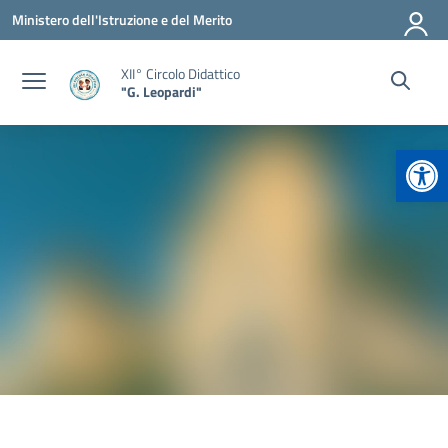
Vai ai contenuti
Vai al menu di navigazione
Vai al footer
Ministero dell'Istruzione e del Merito
XII° Circolo Didattico
"G. Leopardi"
Apr