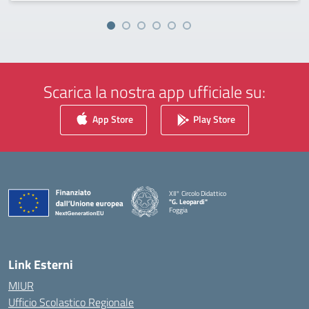
Scarica la nostra app ufficiale su:
App Store
Play Store
XII° Circolo Didattico
"G. Leopardi"
Foggia
— Visita la pagina iniziale della scuola
Link Esterni
MIUR
Ufficio Scolastico Regionale