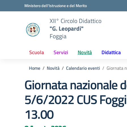
Vai ai contenuti
Vai al menu di navigazione
Vai al footer
Ministero dell'Istruzione e del Merito
XII° Circolo Didattico
"G. Leopardi"
Foggia
Scuola
Servizi
Novità
Didattica
Home
Novità
Calendario eventi
Giornata n
Giornata nazionale d
5/6/2022 CUS Foggia
13.00