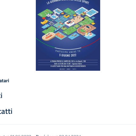
atari
i
atti