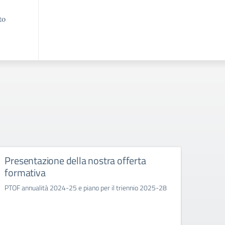
to
Presentazione della nostra offerta
Orari
formativa
asse
PTOF annualità 2024-25 e piano per il triennio 2025-28
Si invi
circola
coinvol
sindac