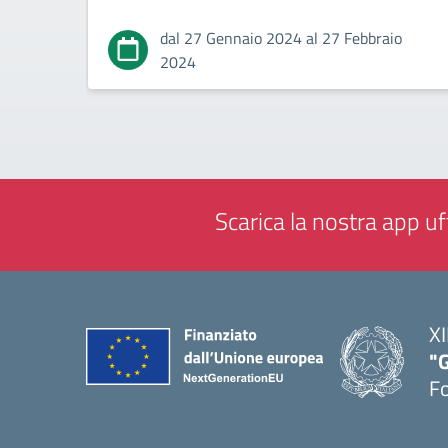
dal 27 Gennaio 2024 al 27 Febbraio
2024
Scarica la nostra app uff
XI
"G
F
— 