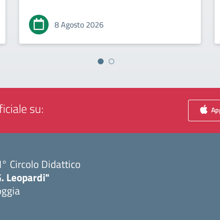
8 Agosto 2026
iciale su:
App
I° Circolo Didattico
. Leopardi"
oggia
Visita la pagina iniziale della scuola