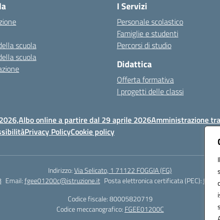
la
I Servizi
zione
Personale scolastico
Famiglie e studenti
della scuola
Percorsi di studio
della scuola
Didattica
azione
Offerta formativa
I progetti delle classi
 2026,
Albo online a partire dal 29 aprile 2026
Amministrazione tr
sibilità
Privacy Policy
Cookie policy
Indirizzo:
Via Selicato, 1 71122 FOGGIA (FG)
8
Email:
fgee01200c@istruzione.it
Posta elettronica certificata (PEC):
fgee0
Codice fiscale: 80005820719
Codice meccanografico:
FGEE01200C