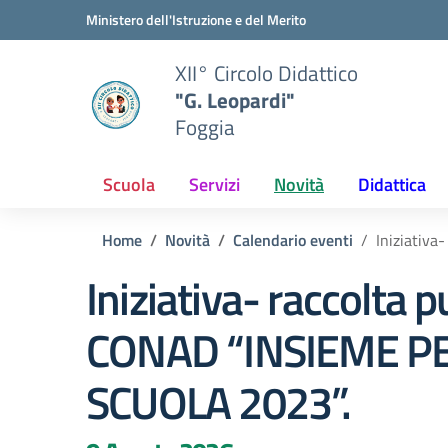
Vai ai contenuti
Vai al menu di navigazione
Vai al footer
Ministero dell'Istruzione e del Merito
XII° Circolo Didattico
"G. Leopardi"
Foggia
Scuola
Servizi
Novità
Didattica
Home
Novità
Calendario eventi
Iniziativ
Iniziativa- raccolta p
CONAD “INSIEME P
SCUOLA 2023”.