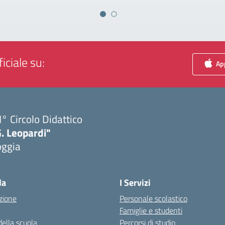
iciale su:
App
I° Circolo Didattico
. Leopardi"
oggia
Visita la pagina iniziale della scuola
la
I Servizi
zione
Personale scolastico
Famiglie e studenti
della scuola
Percorsi di studio