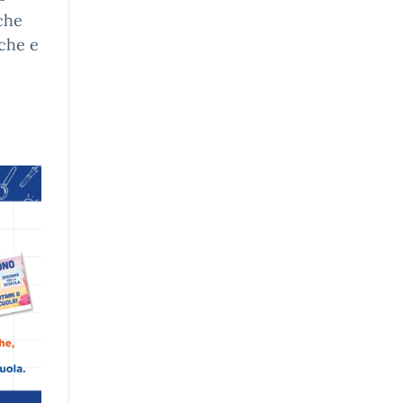
 che
che e