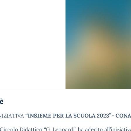
'è
NIZIATIVA
“INSIEME PER LA SCUOLA 2023”- CON
I Circolo Didattico “G. Leopardi” ha aderito all’iniziati