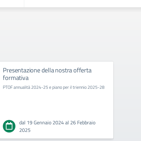
Presentazione della nostra offerta
Orari
formativa
asse
PTOF annualità 2024-25 e piano per il triennio 2025-28
Si invi
circola
coinvol
sindac
dal 19 Gennaio 2024 al 26 Febbraio
2025