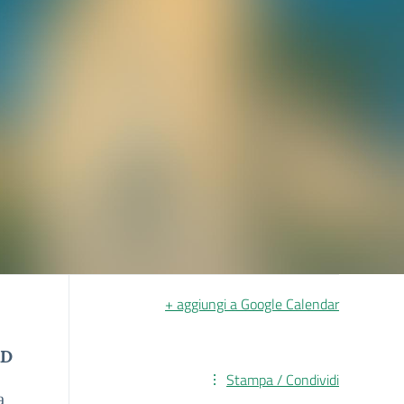
+ aggiungi a Google Calendar
AD
Stampa / Condividi
va