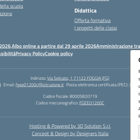
della scuola
Didattica
azione
Offerta formativa
I progetti delle classi
 2026,
Albo online a partire dal 29 aprile 2026
Amministrazione tr
sibilità
Privacy Policy
Cookie policy
Indirizzo:
Via Selicato, 1 71122 FOGGIA (FG)
8
Email:
fgee01200c@istruzione.it
Posta elettronica certificata (PEC):
fgee0
Codice fiscale: 80005820719
Codice meccanografico:
FGEE01200C
Hosting & Powered by 3D Solution S.r.l.
Concept & Design by Designers Italia