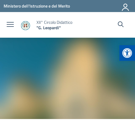
Vai ai contenuti
Vai al menu di navigazione
Vai al footer
Ministero dell'Istruzione e del Merito
XII° Circolo Didattico
"G. Leopardi"
Apr