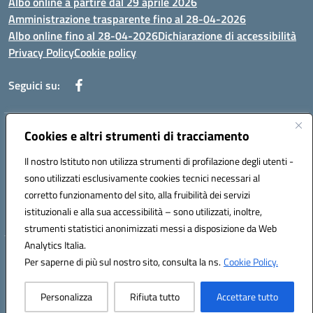
Albo online a partire dal 29 aprile 2026
Amministrazione trasparente fino al 28-04-2026
Albo online fino al 28-04-2026
Dichiarazione di accessibilità
Privacy Policy
Cookie policy
Seguici su:
Indirizzo:
Via Selicato, 1 71122 FOGGIA (FG)
Cookies e altri strumenti di tracciamento
Centralino:
0881633598
Email:
fgee01200c@istruzione.it
Il nostro Istituto non utilizza strumenti di profilazione degli utenti -
Posta elettronica certificata (PEC):
fgee01200c@pec.istruzione.it
sono utilizzati esclusivamente cookies tecnici necessari al
Codice fiscale: 80005820719
corretto funzionamento del sito, alla fruibilità dei servizi
Codice meccanografico:
FGEE01200C
istituzionali e alla sua accessibilità – sono utilizzati, inoltre,
strumenti statistici anonimizzati messi a disposizione da Web
Analytics Italia.
Hosting & Powered by 3D Solution S.r.l.
Per saperne di più sul nostro sito, consulta la ns.
Cookie Policy.
Concept & Design by Designers Italia
Personalizza
Rifiuta tutto
Accettare tutto